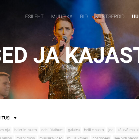
ESILEHT
MUUSIKA
BIO
KONTSERDID
UU
SED JA KAJAS
ITUSI
es oja
baleriini surm
debüütalbum
galatea
heili einasto
joc
kõikvõimalik
 nilson
misty town
muusikavideo
muusikavieo
postimees
see pidi olema