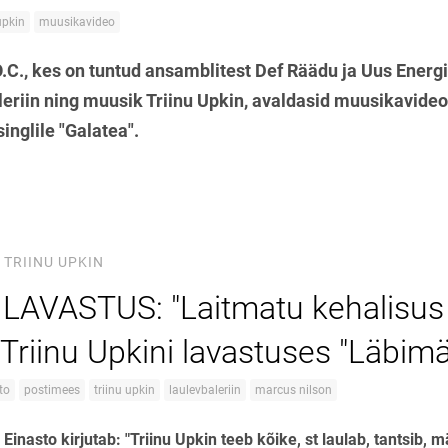
upkin
muusikavideo
O.C., kes on tuntud ansamblitest Def Räädu ja Uus Energi
leriin ning muusik Triinu Upkin, avaldasid muusikavide
inglile "Galatea".
TRIINU UPKIN
AVASTUS: "Laitmatu kehalisus 
Triinu Upkini lavastuses "Läbimä
to
postimees
triinu upkin
laulevbaleriin
marcus nilson
i Einasto kirjutab: "Triinu Upkin teeb kõike, st laulab, tantsib, m