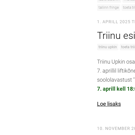
tallinn fringe
toeta tr
1. APRILL 2025
T
Triinu es
triinu upkin
toeta tri
Triinu Upkin os
7. aprillil lifti
soololavastust 
7. aprill kell 1
Loe lisaks
10. NOVEMBER 2