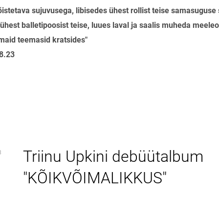
istetava sujuvusega, libisedes ühest rollist teise samasugus
 ühest balletipoosist teise, luues laval ja saalis muheda meeleo
maid teemasid kratsides"
8.23
Triinu Upkini debüütalbum
3
"KÕIKVÕIMALIKKUS"