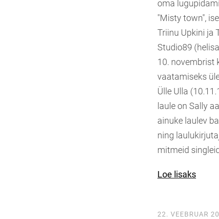
oma lugupidamis
"Misty town", ise
Triinu Upkini ja
Studio89 (helisa
10. novembrist k
vaatamiseks üle
Ülle Ulla (10.11.
laule on Sally a
ainuke laulev bal
ning laulukirjut
mitmeid singleid
Loe lisaks
22. VEEBRUAR 2