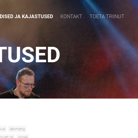
DISED JA KAJASTUSED
KONTAKT
TOETA TRIINUT
TUSED
kus
läbimäng
 duett ok
singel