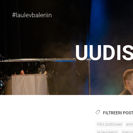
#
laulevbaleriin
UUDI
FILTREERI POST
Kõik postitused
andr
laulevbaleriin
marcus