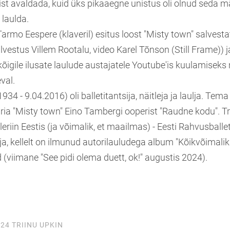
t avaldada, kuid üks pikaaegne unistus oli olnud seda mär
 laulda.
 Tarmo Ees
pere (klaveril) esitus loost "Misty town" salvesta
lvestus Villem Rootalu, video Karel Tõnson (Still Frame)) j
õigile ilusate laulude austajatele Youtube'is kuulamiseks 
val.
1934 - 9.04.2016) oli balletitantsija, näitleja ja laulja. Te
aria "Misty town" Eino Tambergi ooperist "Raudne kodu". T
eriin Eestis (ja võimalik, et maailmas) - Eesti Rahvusballeti
aja, kellelt on ilmunud autorilauludega album "Kõikvõimalik
 (viimane "See pidi olema duett, ok!" augustis 2024).
024
TRIINU UPKIN