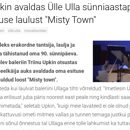
pkin avaldas Ülle Ulla sünniaast
use laulust "Misty Town"
own
ülle ulla
muusikavideo
eks erakordne tantsija, laulja ja
lla tähistanud oma 90. sünnipäeva.
lev baleriin Triinu Upkin otsustas
 eelkäija auks avaldada oma esituse
auldud loost "Misty town".
eda kui laulvat baleriini Ullaga tihti võrreldud. "Imetlesin Ü
 erilisust juba päris noorest east peale ning kindlasti sa
metada," seletab Upkin, "kuigi meie lavateed ei ole olnud 
kattuvusi ometi mitmes vallas ja tunnen temaga justkui
kini sõnul õnnestus tal Ullaga enne tolle lahkumist ka tut