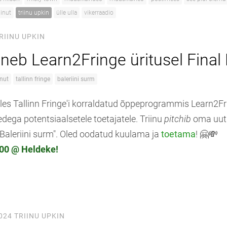
iinut
triinu upkin
ülle ulla
vikerraadio
RIINU UPKIN
ineb Learn2Fringe üritusel Final 
inut
tallinn fringe
baleriini surm
ales Tallinn Fringe'i korraldatud õppeprogrammis Learn2Fr
kõnedega potentsiaalsetele toetajatele. Triinu
pitchib
oma uut
"Baleriini surm". Oled oodatud kuulama ja
toetama
! 🤗💸
8:00 @ Heldeke!
024
TRIINU UPKIN