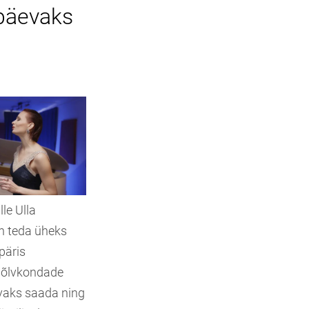
apäevaks
lle Ulla
an teda üheks
päris
 põlvkondade
tavaks saada ning