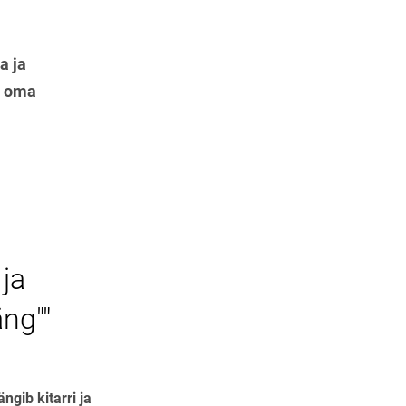
a ja
o oma
ja
ng""
ängib kitarri ja