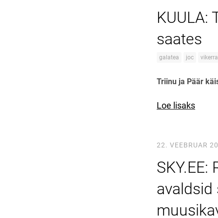
KUULA: T
saates
galatea
joc
vikerr
Triinu ja Päär kä
Loe lisaks
22. VEEBRUAR 2
SKY.EE: R
avaldsid
muusikav