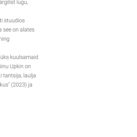
gilist lugu,
ti stuudios
a see on alates
ning
ma üks kuulsamaid
riinu Upkin on
 tantsija, laulja
kus" (2023) ja