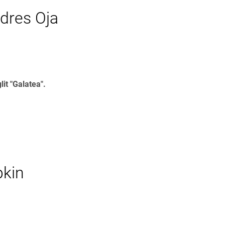
dres Oja
it "Galatea".
pkin