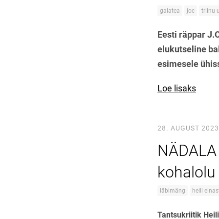
galatea
joc
triinu 
Eesti räppar J.
elukutseline ba
esimesele ühiss
Loe lisaks
28. AUGUST 2023
NÄDALA L
kohalolu 
läbimäng
heili einas
Tantsukriitik Heil