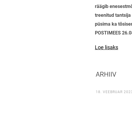
räägib enesestmõ
treenitud tantsija
püsima ka tõsise
POSTIMEES 26.0
Loe lisaks
ARHIIV
18. VEEBRUAR 202