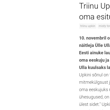
Triinu U
oma esit
triinu upkin
misty t
10. novembril ol
näitleja Ülle U
Eesti ainuke lau
oma eeskuju ja
Ulla kuulsaks l
Upkini sõnul on t
mitmekülgsust ja
oma eeskujuks ni
ühesugused, on 
ülest sidet." Up