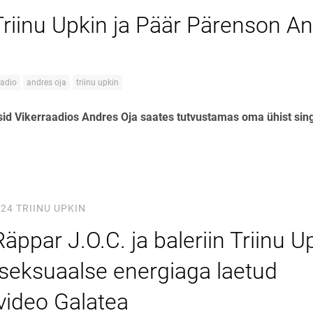
riinu Upkin ja Päär Pärenson An
aadio
andres oja
triinu upkin
isid Vikerraadios Andres Oja saates tutvustamas oma ühist singl
024
TRIINU UPKIN
äppar J.O.C. ja baleriin Triinu U
 seksuaalse energiaga laetud
ideo Galatea