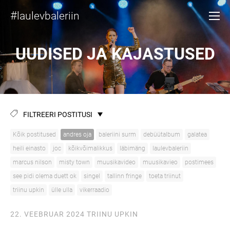
#
laulevbaleriin
UUDISED JA KAJASTUSED
FILTREERI POSTITUSI
Kõik postitused
andres oja
baleriini surm
debüütalbum
galatea
heili einasto
joc
kõikvõimalikkus
läbimäng
laulevbaleriin
marcus nilson
misty town
muusikavideo
muusikavieo
postimees
see pidi olema duett ok
singel
tallinn fringe
toeta triinut
triinu upkin
ülle ulla
vikerraadio
22. VEEBRUAR 2024
TRIINU UPKIN