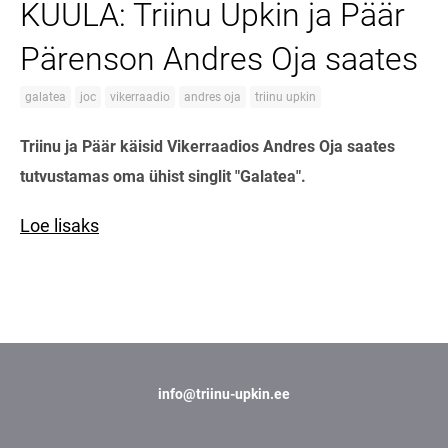
KUULA: Triinu Upkin ja Päär
Pärenson Andres Oja saates
galatea
joc
vikerraadio
andres oja
triinu upkin
Triinu ja Päär käisid Vikerraadios Andres Oja saates
tutvustamas oma ühist singlit "Galatea".
Loe lisaks
info@triinu-upkin.ee